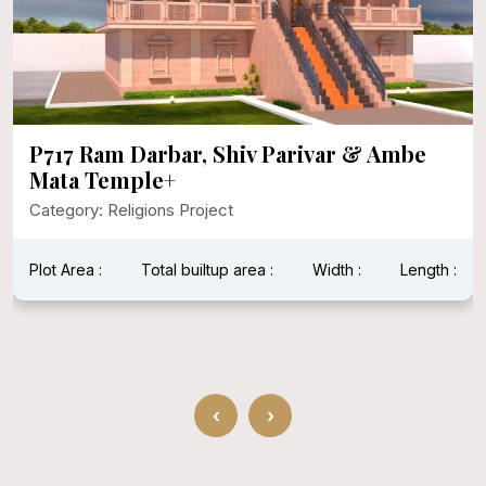
P717 Ram Darbar, Shiv Parivar & Ambe
Mata Temple+
Category: Religions Project
Plot Area :
Total builtup area :
Width :
Length :
‹
›