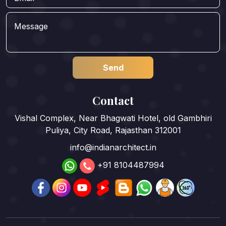
Contact
Vishal Complex, Near Bhagwati Hotel, old Gambhiri
Puliya, City Road, Rajasthan 312001
info@indianarchitect.in
+91 8104487994